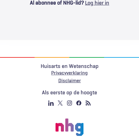
Al abonnee of NHG-lid?
Log hier in
Huisarts en Wetenschap
Privacyverklaring
Voet
Disclaimer
Als eerste op de hoogte