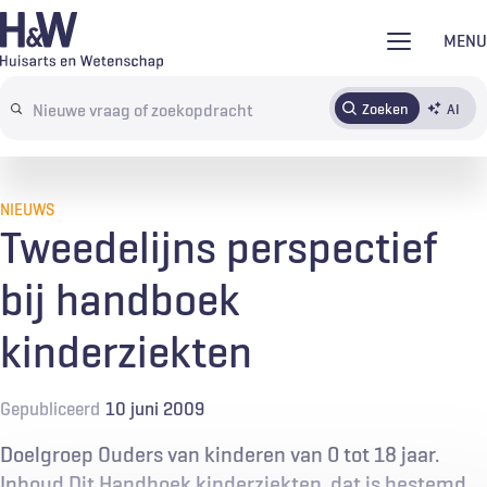
Overslaan
MENU
en
naar
Zoeken
AI
Abonneren
Tijdschrift
Inloggen
de
Search
inhoud
terms
gaan
NIEUWS
Tweedelijns perspectief
bij handboek
kinderziekten
Gepubliceerd
10 juni 2009
Doelgroep Ouders van kinderen van 0 tot 18 jaar.
Inhoud Dit Handboek kinderziekten, dat is bestemd