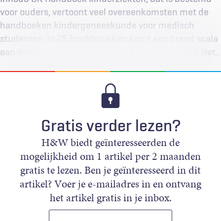
voor ouders, vertoont veel overeenkomsten met de
handboeken kindergeneeskunde voor medisch
studenten. In 25 hoofdstukken komt een breed scala
aan medische problematiek bij kinderen voorbij. Het…
Gratis verder lezen?
H&W biedt geïnteresseerden de
mogelijkheid om 1 artikel per 2 maanden
gratis te lezen. Ben je geïnteresseerd in dit
artikel? Voer je e-mailadres in en ontvang
het artikel gratis in je inbox.
E-