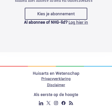
samen met andere artsen en onderzoekers
Kies je abonnement
Al abonnee of NHG-lid?
Log hier in
Huisarts en Wetenschap
Privacyverklaring
Voet
Disclaimer
Als eerste op de hoogte