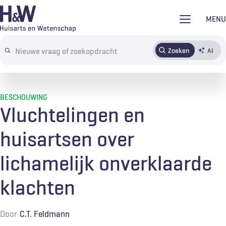
Overslaan
MENU
en
naar
Zoeken
AI
Abonneren
Tijdschrift
Inloggen
de
Search
inhoud
terms
gaan
BESCHOUWING
Vluchtelingen en
huisartsen over
lichamelijk onverklaarde
klachten
Door
C.T. Feldmann