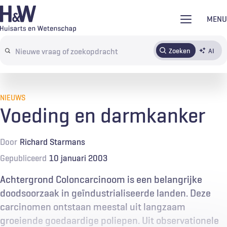
Overslaan
MENU
en
naar
Zoeken
AI
Abonneren
Tijdschrift
Inloggen
de
Search
inhoud
terms
gaan
NIEUWS
Voeding en darmkanker
Door
Richard Starmans
Gepubliceerd
10 januari 2003
Achtergrond Coloncarcinoom is een belangrijke
doodsoorzaak in geïndustrialiseerde landen. Deze
carcinomen ontstaan meestal uit langzaam
groeiende goedaardige poliepen. Uit observationele