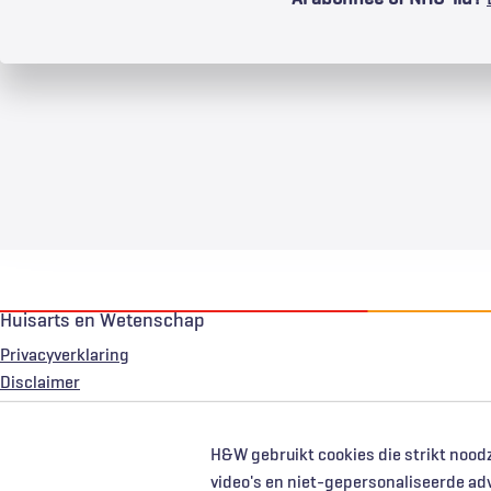
Huisarts en Wetenschap
Privacyverklaring
Voet
Disclaimer
H&W gebruikt cookies die strikt noodz
video's en niet-gepersonaliseerde ad