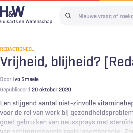
Overslaan
en
Search
naar
terms
de
Hoofdnavigatie
Diagnostiek
Home
Kwaliteit & 
Adverteren
inhoud
gaan
REDACTIONEEL
Spoedzorg
Abonneren
Ketenzorg
Contact
Vrijheid, blijheid? [Re
Digitale zorg
Levenseinde
Door
Ivo Smeele
Gepubliceerd
20 oktober 2020
Een stijgend aantal niet-zinvolle vitamineb
voor de rol van werk bij gezondheidsproblem
goed gebruiken van neussprays met steroïd
van schimmelnagels zoals lasertherapie … Zo