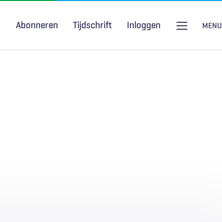
Abonneren
Tijdschrift
Inloggen
MENU
Seksuele gezondheid
H&W Podcast
COVID-19