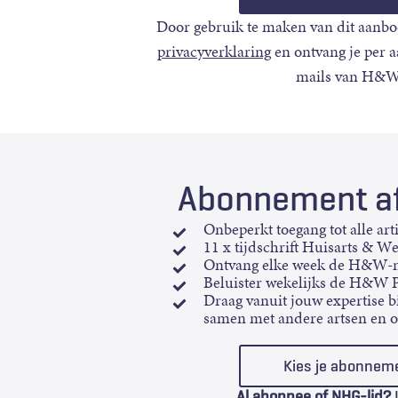
Door gebruik te maken van dit aanbo
privacyverklaring
en ontvang je per 
mails van H&W
Abonnement af
Onbeperkt toegang tot alle art
11 x tijdschrift Huisarts & W
Ontvang elke week de H&W-n
Beluister wekelijks de H&W 
Draag vanuit jouw expertise bi
samen met andere artsen en 
Kies je abonnem
Al abonnee of NHG-lid?