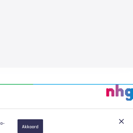
Afslu
eo-
Akkoord