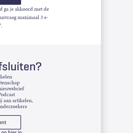
d ga je akkoord met de
aanvraag maximaal 3 e-
.
sluiten?
ikelen
etenschap
ieuwsbrief
Podcast
j aan artikelen,
onderzoekers
ent
Log hier in