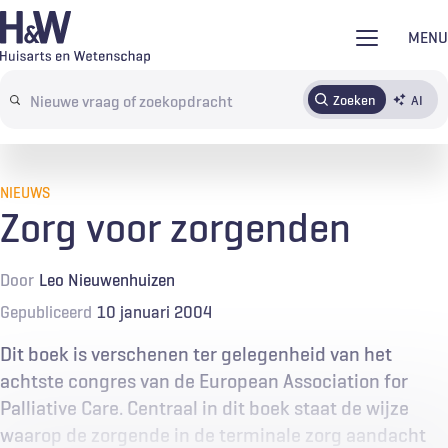
Overslaan
MENU
en
naar
Zoeken
AI
Abonneren
Tijdschrift
Inloggen
de
Search
inhoud
terms
gaan
NIEUWS
Zorg voor zorgenden
Door
Leo Nieuwenhuizen
Gepubliceerd
10 januari 2004
Dit boek is verschenen ter gelegenheid van het
achtste congres van de European Association for
Palliative Care. Centraal in dit boek staat de wijze
waarop de zorgende in de terminale zorg aandacht