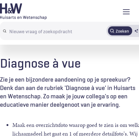
Overslaan
en
naar
Zoeken
Abonneren
Tijdschrift
Inloggen
de
Search
inhoud
terms
gaan
Diagnose à vue
Zie je een bijzondere aandoening op je spreekuur?
Denk dan aan de rubriek 'Diagnose à vue' in Huisarts
en Wetenschap. Zo maak je jouw collega's op een
educatieve manier deelgenoot van je ervaring.
Maak een overzichtsfoto waarop goed te zien is om welk
lichaamsdeel het gaat en 1 of meerdere detailfoto’s. Wij