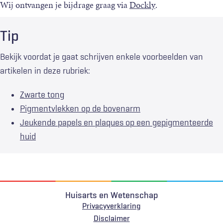
Wij ontvangen je bijdrage graag via
Dockly
.
Tip
Bekijk voordat je gaat schrijven enkele voorbeelden van
artikelen in deze rubriek:
Zwarte tong
Pigmentvlekken op de bovenarm
Jeukende papels en plaques op een gepigmenteerde
huid
Huisarts en Wetenschap
Privacyverklaring
Voet
Disclaimer