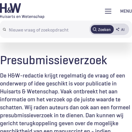
Overslaan
MENU
en
naar
Zoeken
AI
Abonneren
Tijdschrift
Inloggen
de
Search
inhoud
terms
gaan
Presubmissieverzoek
De H&W-redactie krijgt regelmatig de vraag of een
onderwerp of idee geschikt is voor publicatie in
Huisarts & Wetenschap. Vaak ontbreekt het aan
informatie om het verzoek op de juiste waarde te
schatten. Wij raden auteurs dan ook aan een formeel
presubmissieverzoek in te dienen. Dan kunnen wij
gericht terugkoppeling geven over de mogelijke
geschiktheid van een manuscript en - indien