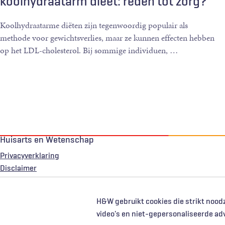
koolhydraatarm dieet: reden tot zorg?
Koolhydraatarme diëten zijn tegenwoordig populair als
methode voor gewichtsverlies, maar ze kunnen effecten hebben
op het LDL-cholesterol. Bij sommige individuen,
…
Huisarts en Wetenschap
Privacyverklaring
Voet
Disclaimer
H&W gebruikt cookies die strikt noodz
video's en niet-gepersonaliseerde ad