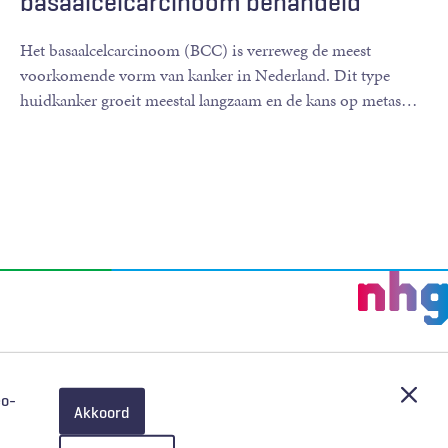
basaalcelcarcinoom behandeld
worden?
Het basaalcelcarcinoom (BCC) is verreweg de meest
voorkomende vorm van kanker in Nederland. Dit type
huidkanker groeit meestal langzaam en de kans op metas
…
Afslu
eo-
Akkoord