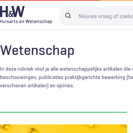
Overslaan
en
Search
naar
terms
de
Hoofdnavigatie
Diagnostiek
Home
Kwaliteit & 
Adverteren
inhoud
Wetenschap
gaan
Spoedzorg
Abonneren
Ketenzorg
Contact
Digitale zorg
Levenseinde
In deze rubriek vind je alle wetenschappelijke artikelen di
beschouwingen, publicaties praktijkgerichte bewerking (bewe
verschenen artikelen) en opinies.