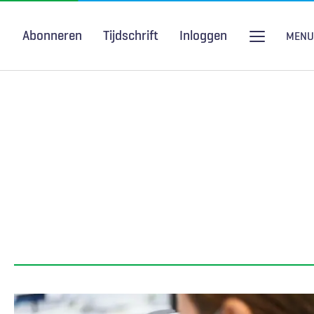
Abonneren
Tijdschrift
Inloggen
MENU
Seksuele gezondheid
H&W Podcast
COVID-19