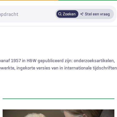
Zoeken
Stel een vraag
HRMO
SOLK
Over H&W
Patiënteninbreng
Voor auteurs
Door in te loggen op HAweb krijgt u toegang tot de artikelen
e vanaf 1957 in H&W gepubliceerd zijn: onderzoeksartikelen,
op HenW.org.
rkte, ingekorte versies van in internationale tijdschriften