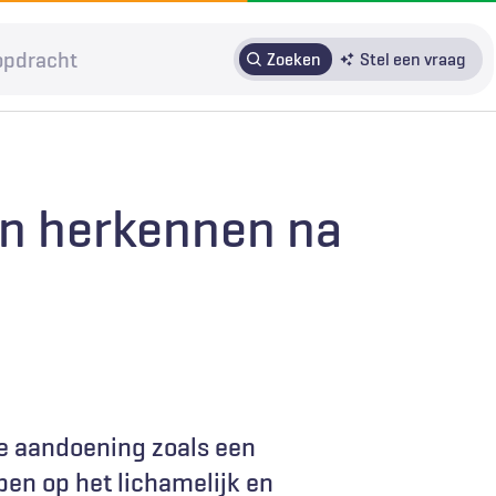
Zoeken
Stel een vraag
HRMO
SOLK
Over H&W
Patiënteninbreng
Voor auteurs
en herkennen na
Door in te loggen op HAweb krijgt u toegang tot de artikelen
op HenW.org.
e aandoening zoals een
en op het lichamelijk en