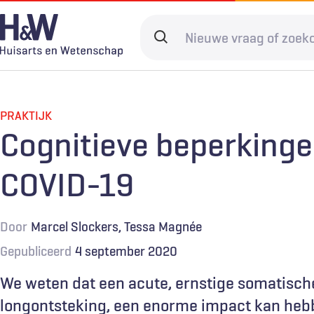
Overslaan
en
Search
naar
terms
de
Hoofdnavigatie
Diagnostiek
Home
Kwaliteit & 
Adverteren
inhoud
gaan
PRAKTIJK
Spoedzorg
Abonneren
Ketenzorg
Contact
Cognitieve beperking
Digitale zorg
Levenseinde
COVID-19
Door
Marcel Slockers
Tessa Magnée
Gepubliceerd
4 september 2020
We weten dat een acute, ernstige somatisch
longontsteking, een enorme impact kan hebb