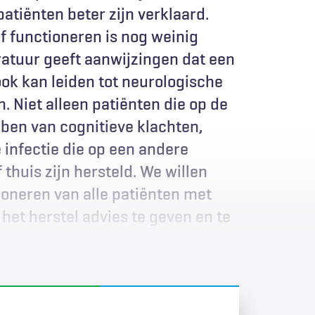
atiënten beter zijn verklaard.
f functioneren is nog weinig
ratuur geeft aanwijzingen dat een
ook kan leiden tot neurologische
 Niet alleen patiënten die op de
bben van cognitieve klachten,
infectie die op een andere
thuis zijn hersteld. We willen
oneren van alle patiënten met
het herstel advies te geven en te