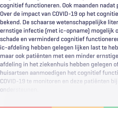
cognitief functioneren. Ook maanden nadat p
Over de impact van COVID-19 op het cognitie
bekend. De schaarse wetenschappelijke lite
ernstige infectie (met ic-opname) mogelijk 
schade en verminderd cognitief functioneren.
ic-afdeling hebben gelegen lijken last te he
maar ook patiënten met een minder ernstige 
afdeling in het ziekenhuis hebben gelegen of 
huisartsen aanmoedigen het cognitief functi
COVID-19 te monitoren en deze patiënten bij 
ondersteunen.