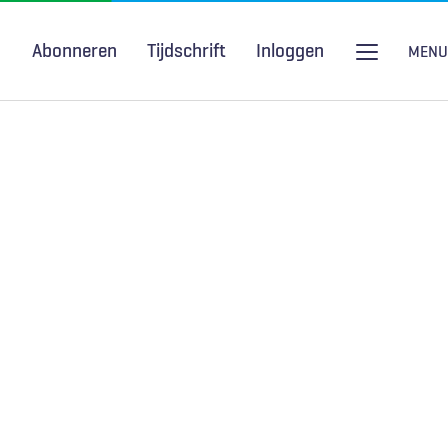
Abonneren
Tijdschrift
Inloggen
MENU
Seksuele gezondheid
H&W Podcast
COVID-19