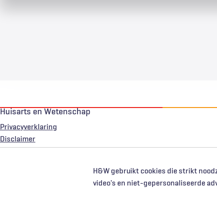
Huisarts en Wetenschap
Privacyverklaring
Voet
Disclaimer
H&W gebruikt cookies die strikt noodz
video's en niet-gepersonaliseerde ad