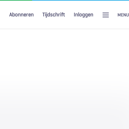
Abonneren
Tijdschrift
Inloggen
MENU
Seksuele gezondheid
H&W Podcast
COVID-19