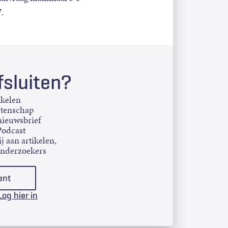
.
sluiten?
ikelen
etenschap
ieuwsbrief
Podcast
j aan artikelen,
onderzoekers
ent
Log hier in