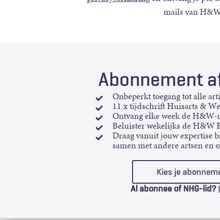
mails van H&W
Abonnement af
Onbeperkt toegang tot alle art
11 x tijdschrift Huisarts & W
Ontvang elke week de H&W-n
Beluister wekelijks de H&W 
Draag vanuit jouw expertise bi
samen met andere artsen en 
Kies je abonnem
Al abonnee of NHG-lid?