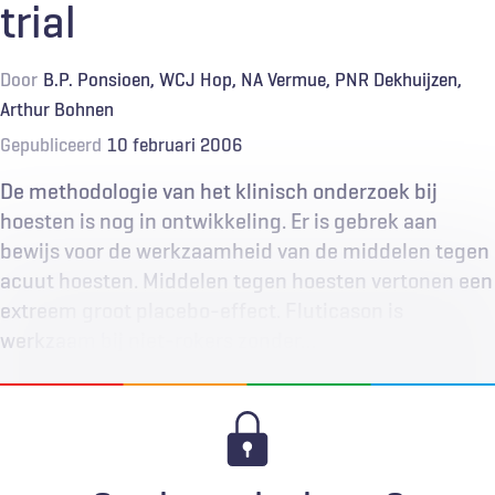
trial
Door
B.P. Ponsioen
WCJ Hop
NA Vermue
PNR Dekhuijzen
Arthur Bohnen
Gepubliceerd
10 februari 2006
De methodologie van het klinisch onderzoek bij
hoesten is nog in ontwikkeling. Er is gebrek aan
bewijs voor de werkzaamheid van de middelen tegen
acuut hoesten. Middelen tegen hoesten vertonen een
extreem groot placebo-effect. Fluticason is
werkzaam bij niet-rokers zonder…