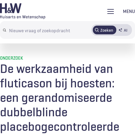
Overslaan
MENU
en
naar
Zoeken
AI
Abonneren
Tijdschrift
Inloggen
de
Search
inhoud
terms
gaan
ONDERZOEK
De werkzaamheid van
fluticason bij hoesten:
een gerandomiseerde
dubbelblinde
placebogecontroleerde