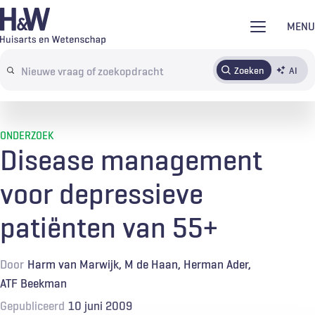
Overslaan
MENU
en
naar
Zoeken
AI
Abonneren
Tijdschrift
Inloggen
de
Search
inhoud
terms
gaan
ONDERZOEK
Disease management
voor depressieve
patiënten van 55+
Door
Harm van Marwijk
M de Haan
Herman Ader
ATF Beekman
Gepubliceerd
10 juni 2009