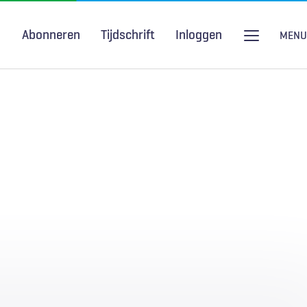
Abonneren
Tijdschrift
Inloggen
MENU
Seksuele gezondheid
H&W Podcast
COVID-19