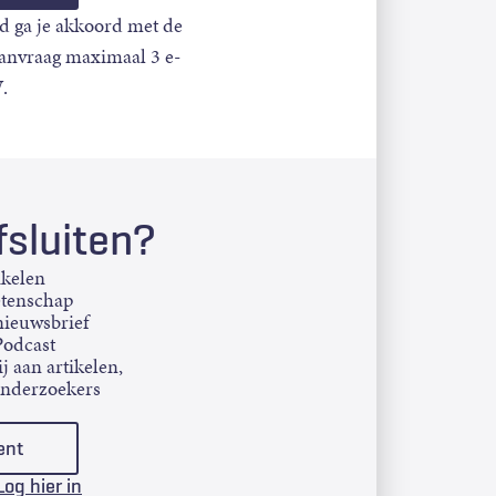
d ga je akkoord met de
aanvraag maximaal 3 e-
.
sluiten?
ikelen
etenschap
ieuwsbrief
Podcast
j aan artikelen,
onderzoekers
ent
Log hier in