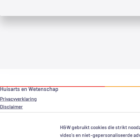
Huisarts en Wetenschap
Privacyverklaring
Voet
Disclaimer
H&W gebruikt cookies die strikt noodz
video's en niet-gepersonaliseerde ad