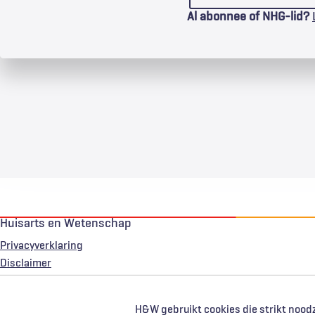
Al abonnee of NHG-lid?
Huisarts en Wetenschap
Privacyverklaring
Voet
Disclaimer
H&W gebruikt cookies die strikt noodz