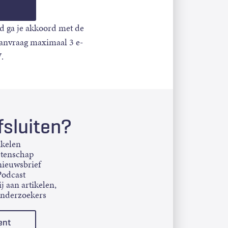
d ga je akkoord met de
aanvraag maximaal 3 e-
.
sluiten?
ikelen
etenschap
ieuwsbrief
Podcast
j aan artikelen,
onderzoekers
ent