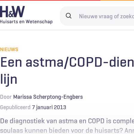
Overslaan
en
Search
naar
terms
de
Hoofdnavigatie
Diagnostiek
Home
Kwaliteit & 
Adverteren
inhoud
gaan
NIEUWS
Spoedzorg
Abonneren
Ketenzorg
Contact
Een astma/COPD-diens
Digitale zorg
Levenseinde
lijn
Door
Marissa Scherptong-Engbers
Gepubliceerd
7 januari 2013
De diagnostiek van astma en COPD is compl
soulaas kunnen bieden voor de huisarts? Ann