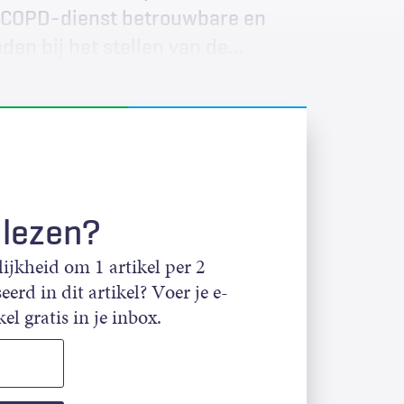
a/COPD-dienst betrouwbare en
en bij het stellen van de…
 lezen?
jkheid om 1 artikel per 2
eerd in dit artikel? Voer je e-
el gratis in je inbox.