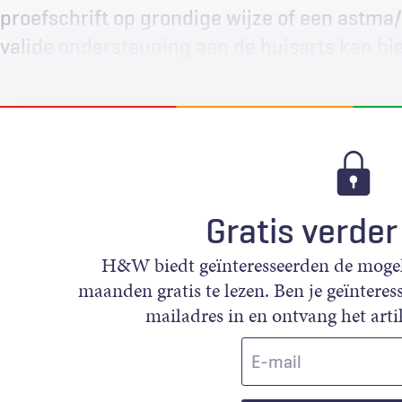
proefschrift op grondige wijze of een astm
valide ondersteuning aan de huisarts kan bied
Gratis verder
H&W biedt geïnteresseerden de mogeli
maanden gratis te lezen. Ben je geïnteress
mailadres in en ontvang het artik
E-
mail