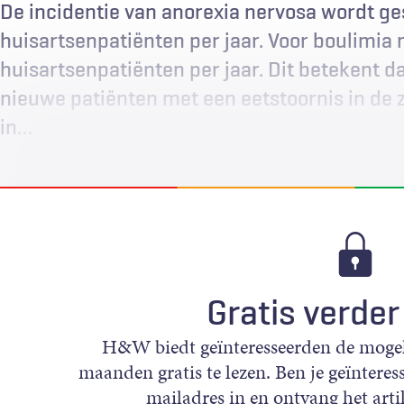
De incidentie van anorexia nervosa wordt g
huisartsenpatiënten per jaar. Voor boulimia 
huisartsenpatiënten per jaar. Dit betekent d
nieuwe patiënten met een eetstoornis in de z
in…
Gratis verder
H&W biedt geïnteresseerden de mogeli
maanden gratis te lezen. Ben je geïnteress
mailadres in en ontvang het artik