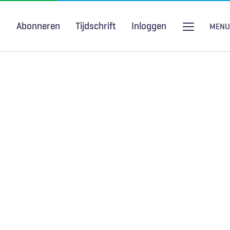
Abonneren
Tijdschrift
Inloggen
MENU
Seksuele gezondheid
H&W Podcast
COVID-19