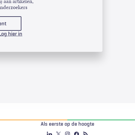
j aan artikelen,
onderzoekers
ent
Log hier in
Als eerste op de hoogte