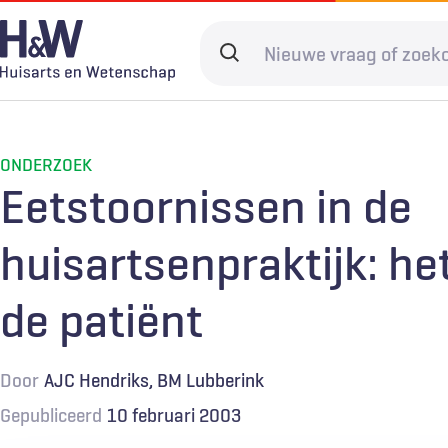
Overslaan
en
Search
naar
terms
de
Hoofdnavigatie
Diagnostiek
Home
Kwaliteit & 
Adverteren
inhoud
gaan
ONDERZOEK
Spoedzorg
Abonneren
Ketenzorg
Contact
Eetstoornissen in de
Digitale zorg
Levenseinde
huisartsenpraktijk: he
de patiënt
Door
AJC Hendriks
BM Lubberink
Gepubliceerd
10 februari 2003