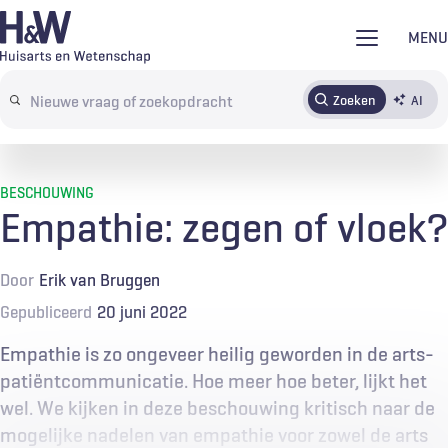
Overslaan
MENU
en
naar
Zoeken
AI
Abonneren
Tijdschrift
Inloggen
de
Search
inhoud
terms
gaan
BESCHOUWING
Empathie: zegen of vloek?
Door
Erik van Bruggen
Gepubliceerd
20 juni 2022
Empathie is zo ongeveer heilig geworden in de arts-
patiëntcommunicatie. Hoe meer hoe beter, lijkt het
wel. We kijken in deze beschouwing kritisch naar de
mogelijke nadelen van empathie voor zowel de arts