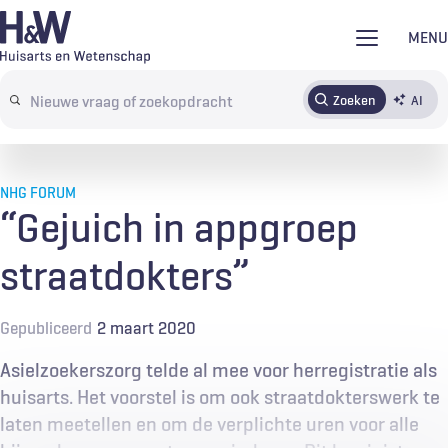
Overslaan
MENU
en
naar
Zoeken
AI
Abonneren
Tijdschrift
Inloggen
de
Search
inhoud
terms
gaan
NHG FORUM
“Gejuich in appgroep
straatdokters”
Gepubliceerd
2 maart 2020
Asielzoekerszorg telde al mee voor herregistratie als
huisarts. Het voorstel is om ook straatdokterswerk te
laten meetellen en om de verplichte uren voor alle