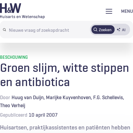
Overslaan
MENU
en
naar
Zoeken
AI
Abonneren
Tijdschrift
Inloggen
de
Search
inhoud
terms
gaan
BESCHOUWING
Groen slijm, witte stippen
en antibiotica
Door
Huug van Duijn
Marijke Kuyvenhoven
F.G. Schellevis
Theo Verheij
Gepubliceerd
10 april 2007
Huisartsen, praktijkassistentes en patiënten hebben