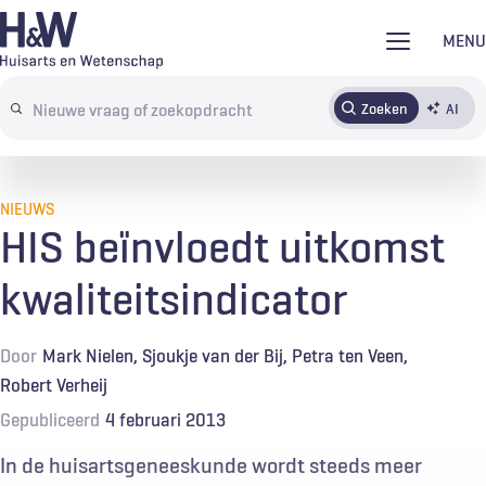
Overslaan
MENU
en
naar
Zoeken
AI
Abonneren
Tijdschrift
Inloggen
de
Search
inhoud
terms
gaan
NIEUWS
HIS beïnvloedt uitkomst
kwaliteitsindicator
Door
Mark Nielen
Sjoukje van der Bij
Petra ten Veen
Robert Verheij
Gepubliceerd
4 februari 2013
In de huisartsgeneeskunde wordt steeds meer