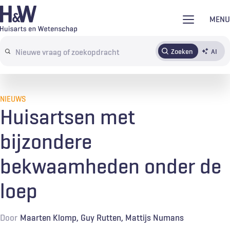
Overslaan
MENU
en
naar
Zoeken
AI
Abonneren
Tijdschrift
Inloggen
de
Search
inhoud
terms
gaan
NIEUWS
Huisartsen met
bijzondere
bekwaamheden onder de
loep
Door
Maarten Klomp
Guy Rutten
Mattijs Numans