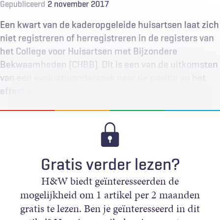
Gepubliceerd
2 november 2017
Een kwart van de kaderopgeleide huisartsen laat zich
niet registreren of herregistreren in de registers van
het College voor Huisartsen met Bijzondere
Bekwaamheden (CHBB). Dit is een van de uitkomsten
van een evaluatieonderzoek naar de positie en het
effect van bij het CHBB geregistreerde…
Gratis verder lezen?
H&W biedt geïnteresseerden de
mogelijkheid om 1 artikel per 2 maanden
gratis te lezen. Ben je geïnteresseerd in dit