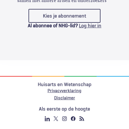
samen met andere artsen en onderzoekers
Kies je abonnement
Al abonnee of NHG-lid?
Log hier in
Huisarts en Wetenschap
Privacyverklaring
Voet
Disclaimer
Als eerste op de hoogte