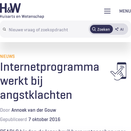
Overslaan
MENU
en
naar
Zoeken
AI
Abonneren
Tijdschrift
Inloggen
de
Search
inhoud
terms
gaan
NIEUWS
Internetprogramma
werkt bij
angstklachten
Door
Annoek van der Gouw
Gepubliceerd
7 oktober 2016