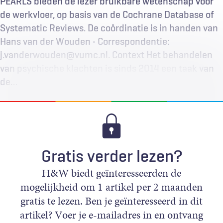
PEARLS bieden de lezer bruikbare wetenschap voor
de werkvloer, op basis van de Cochrane Database of
Systematic Reviews. De coördinatie is in handen van
Hans van der Wouden • Correspondentie:
j.vanderwouden@vumc.nl. Context Het behandelen
van psychische klachten is sinds 2014 een taak van
de…
Gratis verder lezen?
H&W biedt geïnteresseerden de
mogelijkheid om 1 artikel per 2 maanden
gratis te lezen. Ben je geïnteresseerd in dit
artikel? Voer je e-mailadres in en ontvang