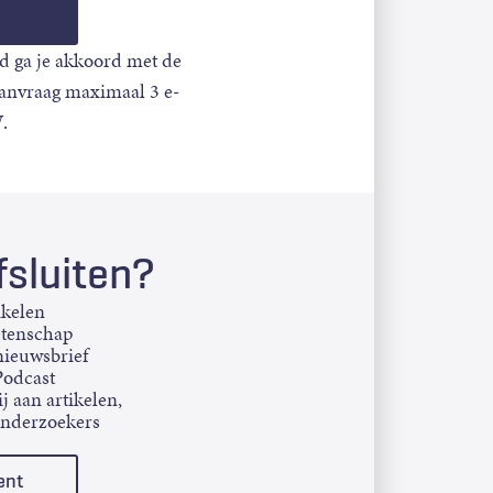
d ga je akkoord met de
aanvraag maximaal 3 e-
.
sluiten?
ikelen
etenschap
ieuwsbrief
Podcast
j aan artikelen,
onderzoekers
ent