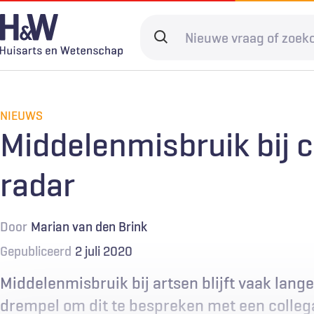
Overslaan
en
Search
naar
terms
de
Hoofdnavigatie
Diagnostiek
Home
Kwaliteit & 
Adverteren
inhoud
gaan
NIEUWS
Spoedzorg
Abonneren
Ketenzorg
Contact
Middelenmisbruik bij c
Digitale zorg
Levenseinde
radar
Door
Marian van den Brink
Gepubliceerd
2 juli 2020
Middelenmisbruik bij artsen blijft vaak lange
drempel om dit te bespreken met een collega