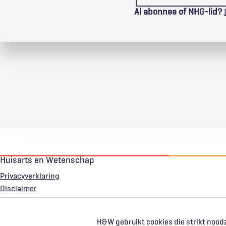
Al abonnee of NHG-lid?
Huisarts en Wetenschap
Privacyverklaring
Voet
Disclaimer
H&W gebruikt cookies die strikt noodz