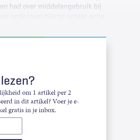
en had over middelengebruik bij
sen ondernam hierop echter actie.
 lezen?
jkheid om 1 artikel per 2
eerd in dit artikel? Voer je e-
el gratis in je inbox.