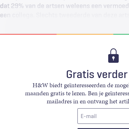
dat 29% van de artsen weleens een vermoed
een collega. Slechts tweederde van deze art
Gratis verder
H&W biedt geïnteresseerden de mogeli
maanden gratis te lezen. Ben je geïnteress
mailadres in en ontvang het artik
E-
mail