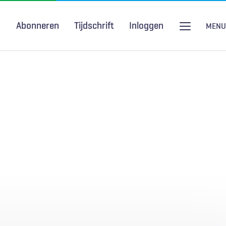
Abonneren
Tijdschrift
Inloggen
MENU
Seksuele gezondheid
H&W Podcast
COVID-19