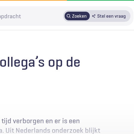
Zoeken
Stel een vraag
HRMO
SOLK
Over H&W
Patiënteninbreng
Voor auteurs
ollega’s op de
Door in te loggen op HAweb krijgt u toegang tot de artikelen
op HenW.org.
 tijd verborgen en er is een
. Uit Nederlands onderzoek blijkt