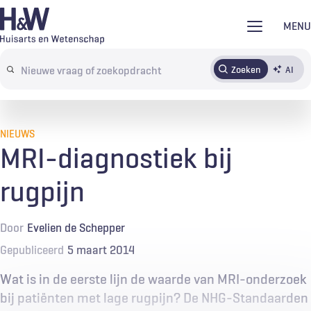
Overslaan
MENU
en
naar
Zoeken
AI
Abonneren
Tijdschrift
Inloggen
de
Search
inhoud
terms
gaan
NIEUWS
MRI-diagnostiek bij
rugpijn
Door
Evelien de Schepper
Gepubliceerd
5 maart 2014
Wat is in de eerste lijn de waarde van MRI-onderzoek
bij patiënten met lage rugpijn? De NHG-Standaarden