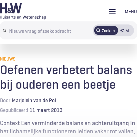
Overslaan
MENU
en
naar
Zoeken
AI
Abonneren
Tijdschrift
Inloggen
de
Search
inhoud
terms
gaan
NIEUWS
Oefenen verbetert balans
bij ouderen een beetje
Door
Marjolein van de Pol
Gepubliceerd
11 maart 2013
Context Een verminderde balans en achteruitgang in
het lichamelijke functioneren leiden vaker tot vallen,