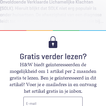
Onvoldoende Verklaarde Lichamelijke Klachten
(SOLK). Hieruit blijkt dat SOLK niet erg populair is
onder huisartsen. De afwezigheid van een diagnose
leidt tot onzekerheid bij de patiënt en frustratie bij…
Gratis verder lezen?
H&W biedt geïnteresseerden de
mogelijkheid om 1 artikel per 2 maanden
gratis te lezen. Ben je geïnteresseerd in dit
artikel? Voer je e-mailadres in en ontvang
het artikel gratis in je inbox.
E-