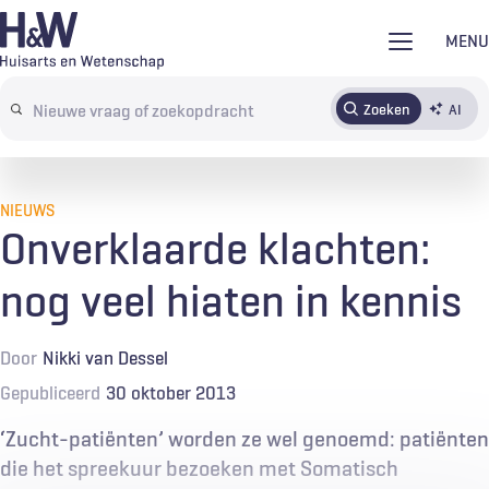
Overslaan
MENU
en
naar
Zoeken
AI
Abonneren
Tijdschrift
Inloggen
de
Search
inhoud
terms
gaan
NIEUWS
Onverklaarde klachten:
nog veel hiaten in kennis
Door
Nikki van Dessel
Gepubliceerd
30 oktober 2013
‘Zucht-patiënten’ worden ze wel genoemd: patiënten
die het spreekuur bezoeken met Somatisch