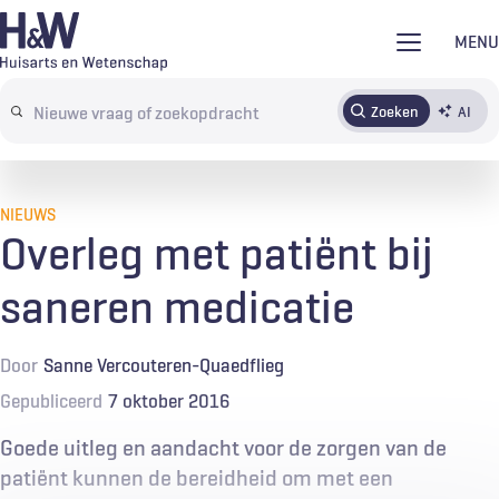
Overslaan
MENU
en
naar
Zoeken
AI
Abonneren
Tijdschrift
Inloggen
de
Search
inhoud
terms
gaan
NIEUWS
Overleg met patiënt bij
saneren medicatie
Door
Sanne Vercouteren-Quaedflieg
Gepubliceerd
7 oktober 2016
Goede uitleg en aandacht voor de zorgen van de
patiënt kunnen de bereidheid om met een