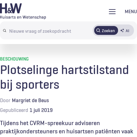
Overslaan
MENU
en
naar
Zoeken
AI
Abonneren
Tijdschrift
Inloggen
de
Search
inhoud
terms
gaan
BESCHOUWING
Plotselinge hartstilstand
bij sporters
Door
Margriet de Beus
Gepubliceerd
1 juli 2019
Tijdens het CVRM-spreekuur adviseren
praktijkondersteuners en huisartsen patiënten vaak