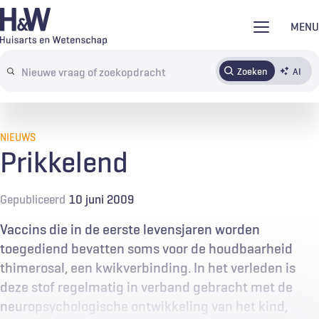
Overslaan
MENU
en
naar
Zoeken
AI
Abonneren
Tijdschrift
Inloggen
de
Search
inhoud
terms
gaan
NIEUWS
Prikkelend
Gepubliceerd
10 juni 2009
Vaccins die in de eerste levensjaren worden
toegediend bevatten soms voor de houdbaarheid
thimerosal, een kwikverbinding. In het verleden is
deze stof regelmatig in verband gebracht met de
neuropsychologische ontwikkeling van het kind,