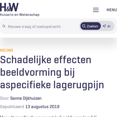
Overslaan
MENU
en
naar
Zoeken
AI
Abonneren
Tijdschrift
Inloggen
de
Search
inhoud
terms
gaan
NIEUWS
Schadelijke effecten
beeldvorming bij
aspecifieke lagerugpijn
Door
Sanne Dijkhuizen
Gepubliceerd
13 augustus 2019