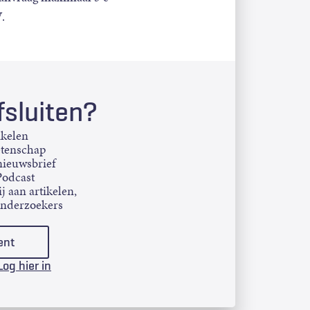
.
sluiten?
ikelen
etenschap
ieuwsbrief
Podcast
j aan artikelen,
onderzoekers
ent
Log hier in