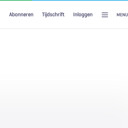
Abonneren
Tijdschrift
Inloggen
MENU
Seksuele gezondheid
H&W Podcast
COVID-19