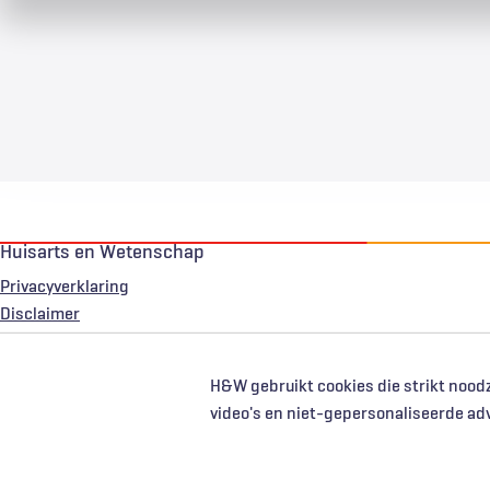
Huisarts en Wetenschap
Privacyverklaring
Voet
Disclaimer
H&W gebruikt cookies die strikt noodz
video's en niet-gepersonaliseerde ad