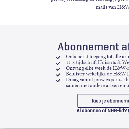
mails van H&W
Abonnement af
Onbeperkt toegang tot alle art
11 x tijdschrift Huisarts & W
Ontvang elke week de H&W-n
Beluister wekelijks de H&W 
Draag vanuit jouw expertise bi
samen met andere artsen en 
Kies je abonnem
Al abonnee of NHG-lid?