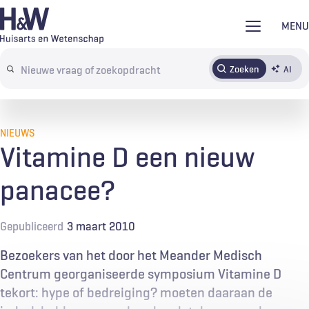
Overslaan
MENU
en
naar
Zoeken
AI
Abonneren
Tijdschrift
Inloggen
de
Search
inhoud
terms
gaan
NIEUWS
Vitamine D een nieuw
panacee?
Gepubliceerd
3 maart 2010
Bezoekers van het door het Meander Medisch
Centrum georganiseerde symposium Vitamine D
tekort: hype of bedreiging? moeten daaraan de