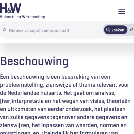
Overslaan
en
naar
Zoeken
Abonneren
Tijdschrift
Inloggen
de
Search
inhoud
terms
gaan
Beschouwing
Een beschouwing is een bespreking van een
probleemstelling, zienswijze of thema relevant voor
de Nederlandse huisarts. Het gaat om analyse,
(her)interpretatie en het wegen van visies, theorieën
en uitkomsten van eerder onderzoek, het plaatsen
van zulke gegevens tegenover andere gegevens en
zienswijzen, het inpassen van waarden, normen en
opvattingen, en uiteindelijk het formuleren van