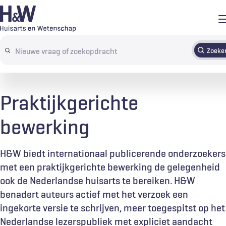
Overslaan
en
naar
Zoeke
Abonneren
Tijdschrift
Inloggen
de
Search
inhoud
terms
gaan
Praktijkgerichte
bewerking
H&W biedt internationaal publicerende onderzoekers
met een praktijkgerichte bewerking de gelegenheid
ook de Nederlandse huisarts te bereiken. H&W
benadert auteurs actief met het verzoek een
ingekorte versie te schrijven, meer toegespitst op het
Nederlandse lezerspubliek met expliciet aandacht