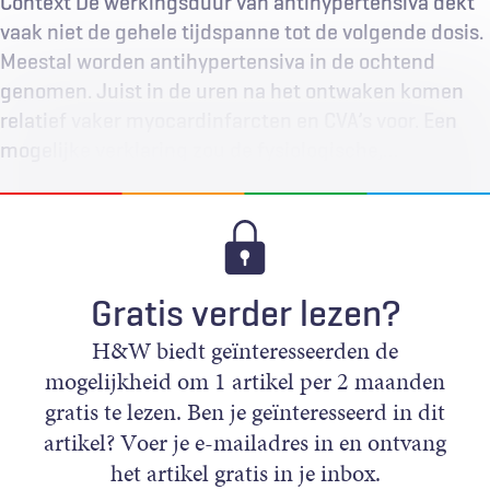
Context De werkingsduur van antihypertensiva dekt
vaak niet de gehele tijdspanne tot de volgende dosis.
Meestal worden antihypertensiva in de ochtend
genomen. Juist in de uren na het ontwaken komen
relatief vaker myocardinfarcten en CVA’s voor. Een
mogelijke verklaring zou de fysiologische,…
Gratis verder lezen?
H&W biedt geïnteresseerden de
mogelijkheid om 1 artikel per 2 maanden
gratis te lezen. Ben je geïnteresseerd in dit
artikel? Voer je e-mailadres in en ontvang
het artikel gratis in je inbox.