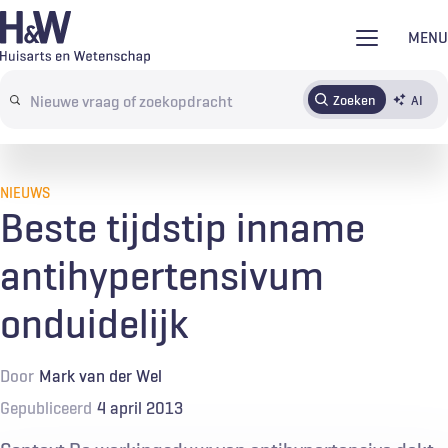
Overslaan
MENU
en
naar
Zoeken
AI
Abonneren
Tijdschrift
Inloggen
de
Search
inhoud
terms
gaan
NIEUWS
Beste tijdstip inname
antihypertensivum
onduidelijk
Door
Mark van der Wel
Gepubliceerd
4 april 2013