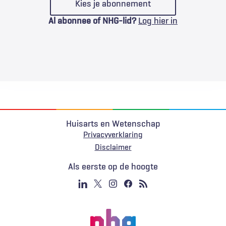
Kies je abonnement
Al abonnee of NHG-lid?
Log hier in
Huisarts en Wetenschap
Privacyverklaring
Voet
Disclaimer
Als eerste op de hoogte