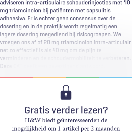
adviseren intra-articulaire schouderinjecties met 40
mg triamcinolon bij patiënten met capsulitis
adhaesiva. Er is echter geen consensus over de
dosering en in de praktijk wordt regelmatig een
lagere dosering toegediend bij risicogroepen. We
vroegen ons af of 20 mg triamcinolon intra-articulair
net zo effectief is als 40 mg om de pijn te
verminderen en de schoudermobiliteit te verbeteren.
Deze CAT geeft een bevestigend antwoord.
Gratis verder lezen?
H&W biedt geïnteresseerden de
mogelijkheid om 1 artikel per 2 maanden