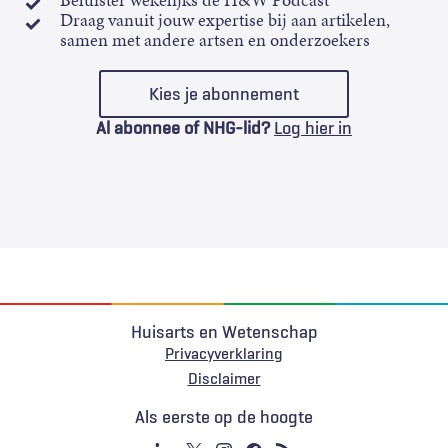
Beluister wekelijks de H&W Podcast
Draag vanuit jouw expertise bij aan artikelen,
samen met andere artsen en onderzoekers
Kies je abonnement
Al abonnee of NHG-lid?
Log hier in
Huisarts en Wetenschap
Privacyverklaring
Voet
Disclaimer
Als eerste op de hoogte