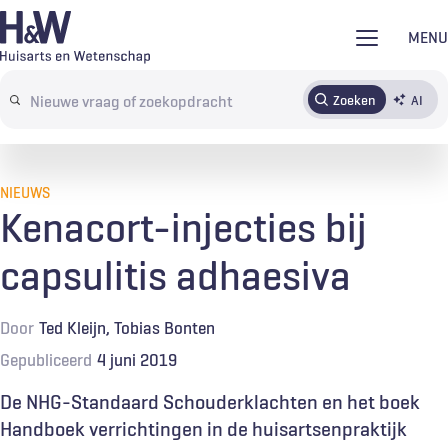
Overslaan
MENU
en
naar
Zoeken
AI
Abonneren
Tijdschrift
Inloggen
de
Search
inhoud
terms
gaan
NIEUWS
Kenacort-injecties bij
capsulitis adhaesiva
Door
Ted Kleijn
Tobias Bonten
Gepubliceerd
4 juni 2019
De NHG-Standaard Schouderklachten en het boek
Handboek verrichtingen in de huisartsenpraktijk