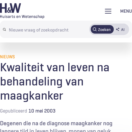
Overslaan
MENU
en
naar
Zoeken
AI
Abonneren
Tijdschrift
Inloggen
de
Search
inhoud
terms
gaan
NIEUWS
Kwaliteit van leven na
behandeling van
maagkanker
Gepubliceerd
10 mei 2003
Degenen die na de diagnose maagkanker nog
langere tijd in leven blijven, mogen van geluk