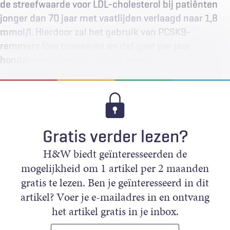
de streefwaarde voor LDL-cholesterol bij patiënten
jonger dan 70 jaar met vaatlijden verlaagd naar 1,8
mmol/l. Hierdoor zal het gebruik van PCSK9-
remmers fors toenemen en dat gaat per jaar
honderden miljoenen extra kosten.
Gratis verder lezen?
H&W biedt geïnteresseerden de
mogelijkheid om 1 artikel per 2 maanden
gratis te lezen. Ben je geïnteresseerd in dit
artikel? Voer je e-mailadres in en ontvang
het artikel gratis in je inbox.