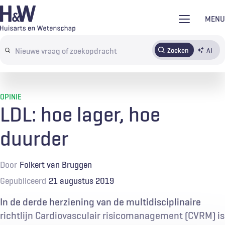
Overslaan
MENU
en
naar
Zoeken
AI
Abonneren
Tijdschrift
Inloggen
de
Search
inhoud
terms
gaan
OPINIE
LDL: hoe lager, hoe
duurder
Door
Folkert van Bruggen
Gepubliceerd
21 augustus 2019
In de derde herziening van de multidisciplinaire
richtlijn Cardiovasculair risicomanagement (CVRM) is