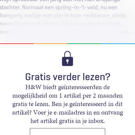
dochter. Normaal een spring-in-’t-veld, nu een
hangerig meisje met pijn in haar rechteroor, sinds
twee dagen met koorts. Dat kwam erg slecht uit,
want de volgende dag zouden ze beginnen aan een…
Gratis verder lezen?
H&W biedt geïnteresseerden de
mogelijkheid om 1 artikel per 2 maanden
gratis te lezen. Ben je geïnteresseerd in dit
artikel? Voer je e-mailadres in en ontvang
het artikel gratis in je inbox.
E-