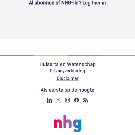
Al abonnee of NHG-lid?
Log hier in
Huisarts en Wetenschap
Privacyverklaring
Voet
Disclaimer
Als eerste op de hoogte