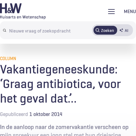
Overslaan
MENU
en
naar
Zoeken
AI
Abonneren
Tijdschrift
Inloggen
de
Search
inhoud
terms
gaan
COLUMN
Vakantiegeneeskunde:
‘Graag antibiotica, voor
het geval dat…’
Gepubliceerd
1 oktober 2014
In de aanloop naar de zomervakantie verscheen op
mijn spreekuur een jong stel met hun driejarige