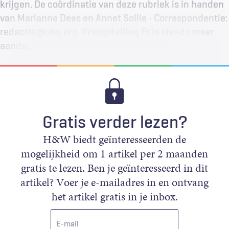
krijgen. De coördinatie van deze rubriek is in handen
van Marianne Dees en Annet Sollie • Correspondentie:
redactie@nhg.org. Vraagstelling Er is steeds meer
aandacht voor fecesonderzoeken in de…
Gratis verder lezen?
H&W biedt geïnteresseerden de
mogelijkheid om 1 artikel per 2 maanden
gratis te lezen. Ben je geïnteresseerd in dit
artikel? Voer je e-mailadres in en ontvang
het artikel gratis in je inbox.
E-