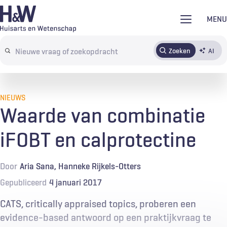
Overslaan
MENU
en
naar
Zoeken
AI
Abonneren
Tijdschrift
Inloggen
de
Search
inhoud
terms
gaan
NIEUWS
Waarde van combinatie
iFOBT en calprotectine
Door
Aria Sana
Hanneke Rijkels-Otters
Gepubliceerd
4 januari 2017
CATS, critically appraised topics, proberen een
evidence-based antwoord op een praktijkvraag te