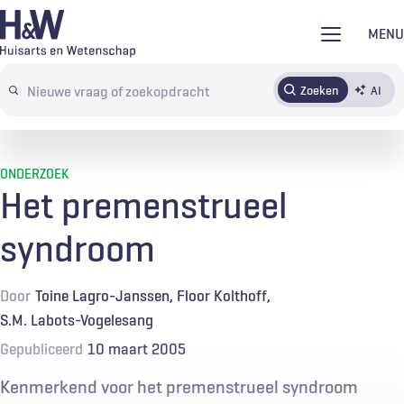
Overslaan
MENU
en
naar
Zoeken
AI
Abonneren
Tijdschrift
Inloggen
de
Search
inhoud
terms
gaan
ONDERZOEK
Het premenstrueel
syndroom
Door
Toine Lagro-Janssen
Floor Kolthoff
S.M. Labots-Vogelesang
Gepubliceerd
10 maart 2005
Kenmerkend voor het premenstrueel syndroom