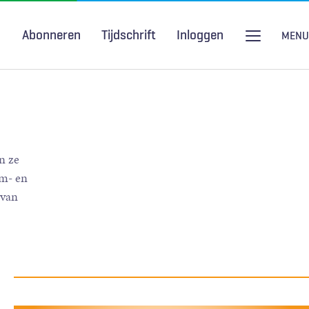
Abonneren
Tijdschrift
Inloggen
MENU
Seksuele gezondheid
H&W Podcast
COVID-19
n ze
um- en
 van