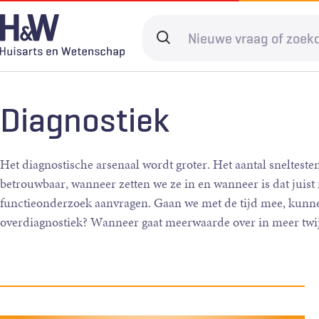
Overslaan
en
Search
naar
terms
de
Hoofdnavigatie
Diagnostiek
Home
Kwaliteit & 
Adverteren
inhoud
Diagnostiek
gaan
Spoedzorg
Abonneren
Ketenzorg
Contact
Digitale zorg
Levenseinde
Het diagnostische arsenaal wordt groter. Het aantal snelteste
betrouwbaar, wanneer zetten we ze in en wanneer is dat juist
functieonderzoek aanvragen. Gaan we met de tijd mee, kunnen
overdiagnostiek? Wanneer gaat meerwaarde over in meer twij