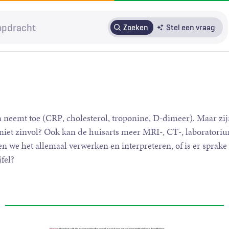
Zoeken
Stel een vraag
HRMO
SOLK
Over H&W
Patiënteninbreng
Voor auteurs
Door in te loggen op HAweb krijgt u toegang tot de artikelen
n neemt toe (CRP, cholesterol, troponine, D-dimeer). Maar zij
op HenW.org.
 niet zinvol? Ook kan de huisarts meer MRI-, CT-, laboratori
 we het allemaal verwerken en interpreteren, of is er sprake
fel?