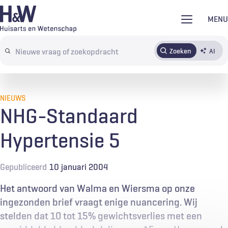
Overslaan
MENU
en
naar
Zoeken
AI
Abonneren
Tijdschrift
Inloggen
de
Search
inhoud
terms
gaan
NIEUWS
NHG-Standaard
Hypertensie 5
Gepubliceerd
10 januari 2004
Het antwoord van Walma en Wiersma op onze
ingezonden brief vraagt enige nuancering. Wij
stelden dat 10 tot 15% gewichtsverlies met een