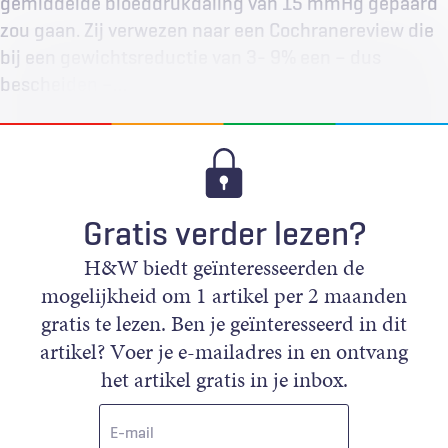
gemiddelde bloeddrukdaling van 15 mmHg gepaard
zou gaan. Zij verwezen naar een Cochranereview die
bij een gewichtsreductie van 3- 9% een – dus
bescheiden –…
Gratis verder lezen?
H&W biedt geïnteresseerden de
mogelijkheid om 1 artikel per 2 maanden
gratis te lezen. Ben je geïnteresseerd in dit
artikel? Voer je e-mailadres in en ontvang
het artikel gratis in je inbox.
E-
mail