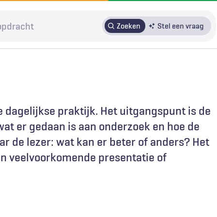
Zoeken
Stel een vraag
HRMO
SOLK
Over H&W
Patiënteninbreng
Voor auteurs
Door in te loggen op HAweb krijgt u toegang tot de artikelen
de dagelijkse praktijk. Het uitgangspunt is de
op HenW.org.
 wat er gedaan is aan onderzoek en hoe de
r de lezer: wat kan er beter of anders? Het
n veelvoorkomende presentatie of