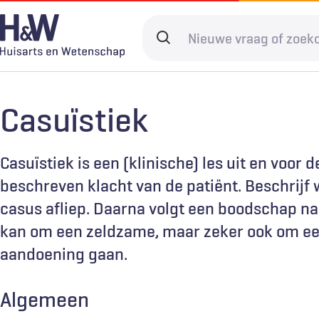
Overslaan
en
Search
naar
terms
de
Hoofdnavigatie
Diagnostiek
Home
Kwaliteit & 
Adverteren
inhoud
Casuïstiek
gaan
Spoedzorg
Abonneren
Ketenzorg
Contact
Digitale zorg
Levenseinde
Casuïstiek is een (klinische) les uit en voor 
beschreven klacht van de patiënt. Beschrijf
casus afliep. Daarna volgt een boodschap naa
kan om een zeldzame, maar zeker ook om ee
aandoening gaan.
Algemeen