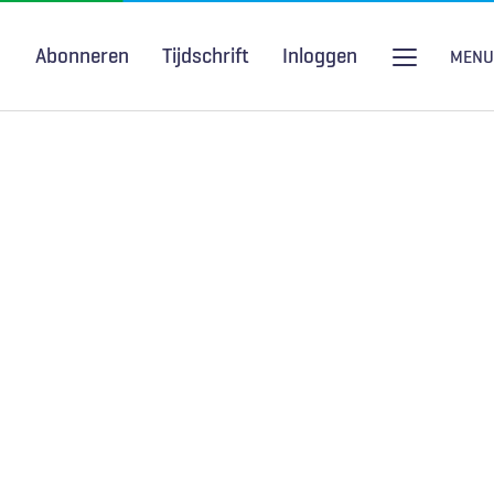
Abonneren
Tijdschrift
Inloggen
MENU
Seksuele gezondheid
H&W Podcast
COVID-19