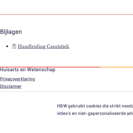
Bijlagen
Handleiding Casuïstiek
Huisarts en Wetenschap
Privacyverklaring
Voet
Disclaimer
H&W gebruikt cookies die strikt noodz
video's en niet-gepersonaliseerde ad