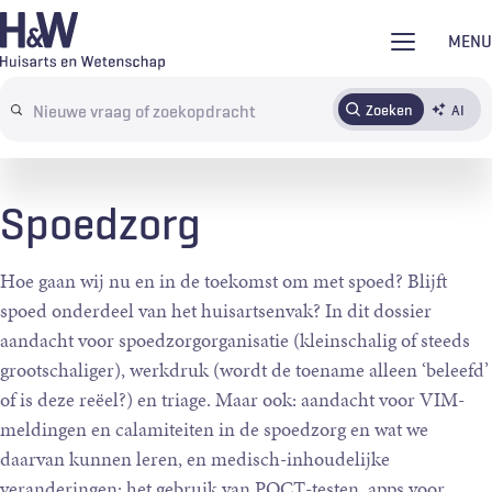
Overslaan
MENU
en
naar
Zoeken
AI
Abonneren
Tijdschrift
Inloggen
de
Search
inhoud
terms
gaan
Spoedzorg
Hoe gaan wij nu en in de toekomst om met spoed? Blijft
spoed onderdeel van het huisartsenvak? In dit dossier
aandacht voor spoedzorgorganisatie (kleinschalig of steeds
grootschaliger), werkdruk (wordt de toename alleen ‘beleefd’
of is deze reëel?) en triage. Maar ook: aandacht voor VIM-
meldingen en calamiteiten in de spoedzorg en wat we
daarvan kunnen leren, en medisch-inhoudelijke
veranderingen: het gebruik van POCT-testen, apps voor