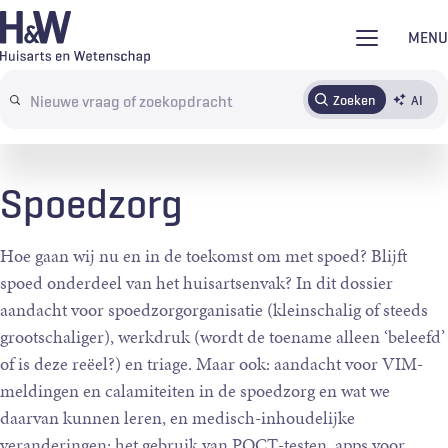
Overslaan
MENU
en
naar
Zoeken
AI
Abonneren
Tijdschrift
Inloggen
de
Search
inhoud
terms
gaan
Spoedzorg
Hoe gaan wij nu en in de toekomst om met spoed? Blijft
spoed onderdeel van het huisartsenvak? In dit dossier
aandacht voor spoedzorgorganisatie (kleinschalig of steeds
grootschaliger), werkdruk (wordt de toename alleen ‘beleefd’
of is deze reëel?) en triage. Maar ook: aandacht voor VIM-
meldingen en calamiteiten in de spoedzorg en wat we
daarvan kunnen leren, en medisch-inhoudelijke
veranderingen: het gebruik van POCT-testen, apps voor