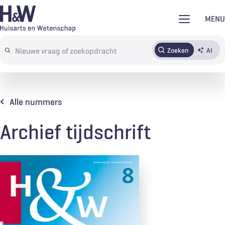
Overslaan
MENU
en
naar
Zoeken
AI
Abonneren
Tijdschrift
Inloggen
de
Search
inhoud
terms
gaan
Alle nummers
Archief tijdschrift