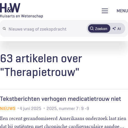
Overslaan
MENU
en
naar
Zoeken
AI
Abonneren
Tijdschrift
Inloggen
de
Search
inhoud
terms
gaan
63 artikelen over
"Therapietrouw"
Tekstberichten verhogen medicatietrouw niet
NIEUWS
4 juni 2025
2025, nummer 7
: 9 -9
Een recent gerandomiseerd Amerikaans onderzoek laat zien
dat bij patiënten met chronische cardiovasculaire aandoe
…