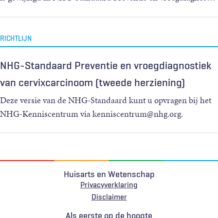
RICHTLIJN
NHG-Standaard Preventie en vroegdiagnostiek
van cervixcarcinoom (tweede herziening)
Deze versie van de NHG-Standaard kunt u opvragen bij het
NHG-Kenniscentrum via kenniscentrum@nhg.org.
Huisarts en Wetenschap
Privacyverklaring
Voet
Disclaimer
Als eerste op de hoogte