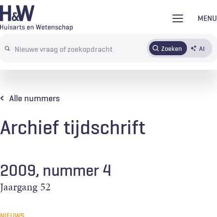
Overslaan
MENU
en
naar
Zoeken
AI
Abonneren
Tijdschrift
Inloggen
de
Search
inhoud
terms
gaan
Alle nummers
Archief tijdschrift
2009, nummer 4
Jaargang
52
NIEUWS