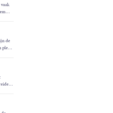
 vaak
 gem
…
ijn de
n ple
…
t
reide
…