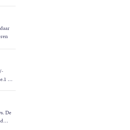
 daar
eren
/-
le.1
…
ws. De
nd
…