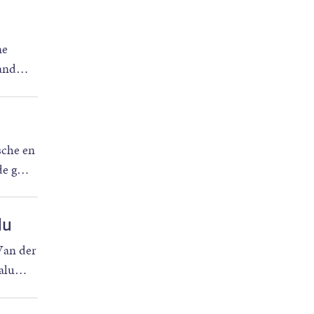
ne
 and
…
sche en
de g
…
du
Van der
alu
…