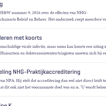
ng
 in H&W nummer 9, 2016 over de effecten van NHG-
derhuisarts Beleid en Beheer. Het onderzoek roept meerdere v
nderen met koorts
nschuldige virale infectie, maar soms kan koorts een uiting z
Huisartsen en doktersassistentes/triagisten moeten zich bij e
eling NHG-Praktijkaccreditering
 NPA. Hij stelt dat accreditering dan wel niet direct leidt to
at dit ook niet het voornaamste doel was en is. ‘U wordt belo
ine K