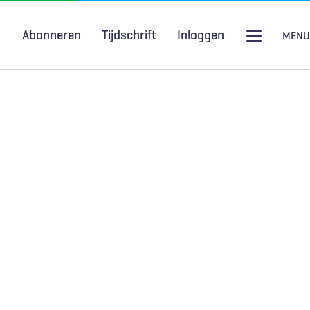
Abonneren
Tijdschrift
Inloggen
MENU
Seksuele gezondheid
H&W Podcast
COVID-19