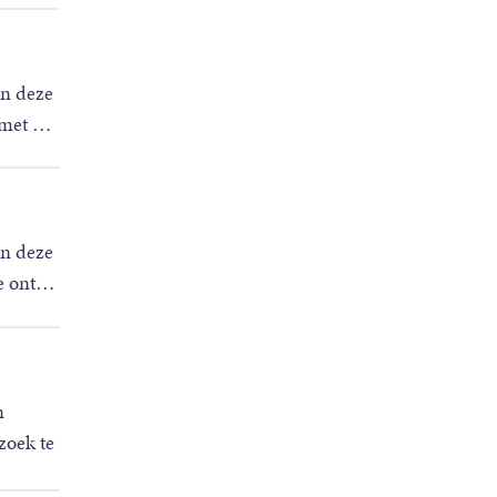
an deze
 met
…
an deze
e ont
…
n
zoek te