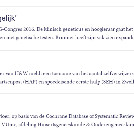
elijk’
-Congres 2016. De klinisch geneticus en hoogleraar gaat het
n met genetische testen. Brunner heeft zijn vak zien expand
mer van H&W meldt een toename van het aantal zelfverwijzers
artsenpost (HAP) en spoedeisende eerste hulp (SEH) in Zwol
oer, op basis van de Cochrane Database of Systematic Revie
+ VUmc, afdeling Huisartsgeneeskunde & Ouderengeneesku