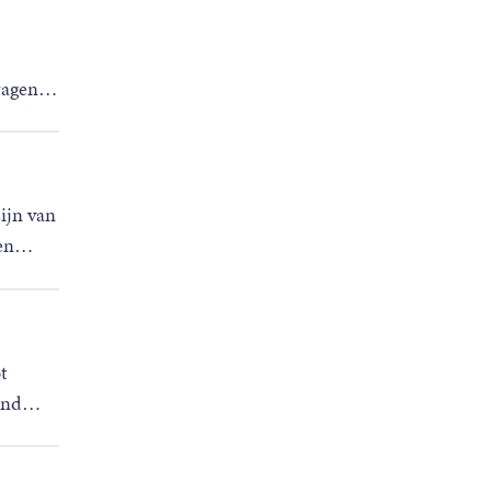
ragen
…
ijn van
en
…
t
ond
…