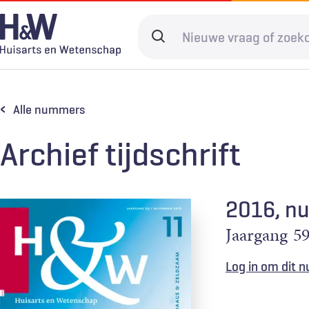
Overslaan
en
Search
naar
terms
de
Hoofdnavigatie
Diagnostiek
Home
Kwaliteit & 
Adverteren
inhoud
Alle nummers
gaan
Spoedzorg
Abonneren
Ketenzorg
Contact
Archief tijdschrift
Digitale zorg
Levenseinde
2016, n
Jaargang
5
Log in om dit