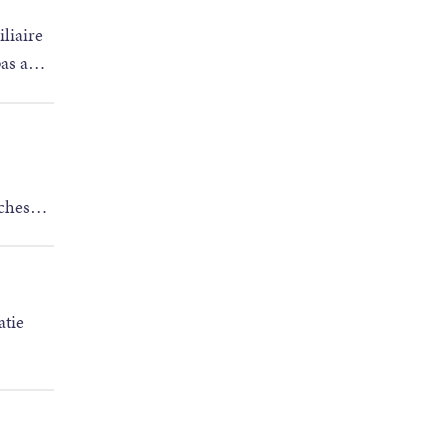
liaire
as a
…
ches
…
atie